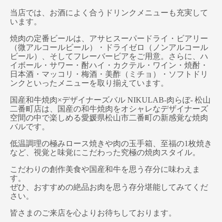
当店では、お酒によく合うドリンクメニューも充実して
います。
焼肉の定番ビールは、アサヒスーパードライ・ビアリー
（微アルコールビール）・ドライゼロ（ノンアルコール
ビール）、そしてフレーバービアをご用意。さらに、ハ
イボール・サワー・酎ハイ・カクテル・ワイン・焼酎・
日本酒・マッコリ・梅酒・美酢（ミチョ）・ソフトドリ
ンクといったメニューを取り揃えています。
国産和牛焼肉×デザイナーズバル NIKULAB-肉らぼ- 松山
二番町店は、国産の和牛焼肉をオシャレなデザイナーズ
空間の中で楽しめる愛媛県松山市二番町の新感覚な焼肉
バルです。
低温調理の極みロース焼きや肉の玉手箱、至福の1枚焼き
など、視覚と味覚にこだわった究極の焼肉スタイル。
こだわりの創作美食や国産和牛を思う存分に味わえま
す。
ぜひ、おすすめの絶品お肉を思う存分堪能してみてくだ
さい。
皆さまのご来店を心よりお待ちしております。