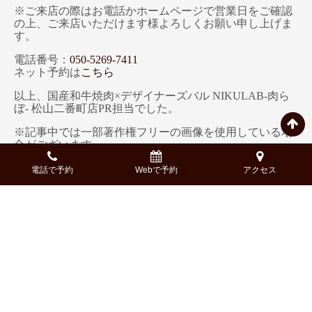
※ご来店の際はお電話かホームページで営業日をご確認
の上、ご来店いただけます様よろしくお願い申し上げま
す。
電話番号：
050-5269-7411
ネット予約は
こちら
以上、国産和牛焼肉×デザイナーズバル NIKULAB-肉ら
ぼ- 松山二番町店PR担当でした。
※記事中では一部著作権フリーの画像を使用している場
合がございます。
※記載している内容、コース構成、金額等、実際と異な
る場合もございます。詳細は、予約時にご確認くださ
電話で予約
Webで予約
アクセス
い。
Access
-アクセス-