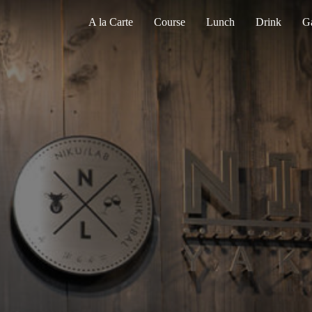
A la Carte
Course
Lunch
Drink
Ga