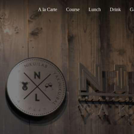
A la Carte
Course
Lunch
Drink
Ga