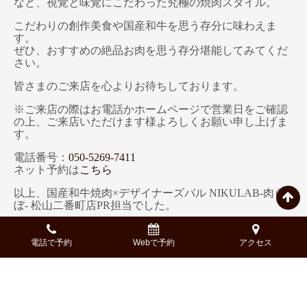
など、視覚と味覚にこだわった究極の焼肉スタイル。
こだわりの創作美食や国産和牛を思う存分に味わえま
す。
ぜひ、おすすめの絶品お肉を思う存分堪能してみてくだ
さい。
皆さまのご来店を心よりお待ちしております。
※ご来店の際はお電話かホームページで営業日をご確認
の上、ご来店いただけます様よろしくお願い申し上げま
す。
電話番号：
050-5269-7411
ネット予約は
こちら
以上、国産和牛焼肉×デザイナーズバル NIKULAB-肉ら
ぼ- 松山二番町店PR担当でした。
※記事中では一部著作権フリーの画像を使用している場
合がございます。
電話で予約
Webで予約
アクセス
※記載している内容、コース構成、金額等、実際と異な
る場合もございます。詳細は、予約時にご確認くださ
い。