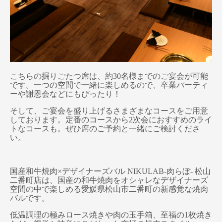
こちらの掘りごたつ席は、約30名様までのご宴会が可能
です。一つの空間で一緒に楽しめるので、卒業パーティ
ーや謝恩会などにもぴったり！
そして、ご宴会を盛り上げるさまざまなコースをご用意
しております。定番のコースから2次会におすすめのライ
トなコースも。ぜひ席のご予約と一緒にご検討くださ
い。
国産和牛焼肉×デザイナーズバル NIKULAB-肉らぼ- 松山
二番町店は、国産の和牛焼肉をオシャレなデザイナーズ
空間の中で楽しめる愛媛県松山市二番町の新感覚な焼肉
バルです。
低温調理の極みロース焼きや肉の玉手箱、至福の1枚焼き