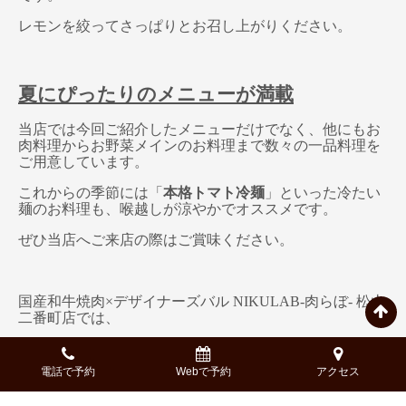
レモンを絞ってさっぱりとお召し上がりください。
夏にぴったりのメニューが満載
当店では今回ご紹介したメニューだけでなく、他にもお
肉料理からお野菜メインのお料理まで数々の一品料理を
ご用意しています。
これからの季節には「
本格トマト冷麺
」といった冷たい
麺のお料理も、喉越しが涼やかでオススメです。
ぜひ当店へご来店の際はご賞味ください。
国産和牛焼肉×デザイナーズバル NIKULAB-肉らぼ- 松山
二番町店では、
国産の和牛焼肉をオシャレなデザイナーズ空間の中で楽
しめる
電話で予約
Webで予約
アクセス
愛媛県松山市二番町の新感覚な焼肉バルです。