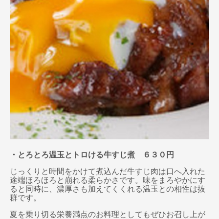
・とろとろ温玉とトロける牛すじ煮 ６３０円
じっくりと時間をかけて煮込んだ牛すじ肉は口へ入れた
途端ほろほろと崩れる柔らかさです。味をまろやかにす
ると同時に、濃厚さも加えてくくれる温玉との相性は抜
群です。
夏を乗り切る栄養満点のお料理としてもぜひお召し上が