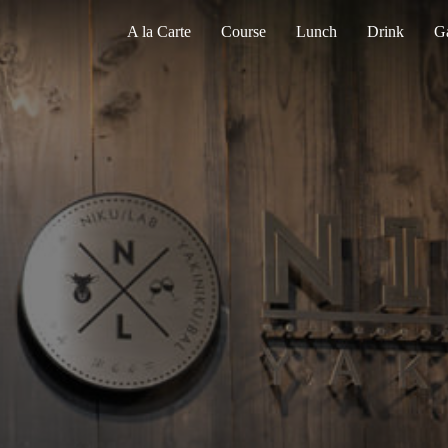
A la Carte
Course
Lunch
Drink
Ga