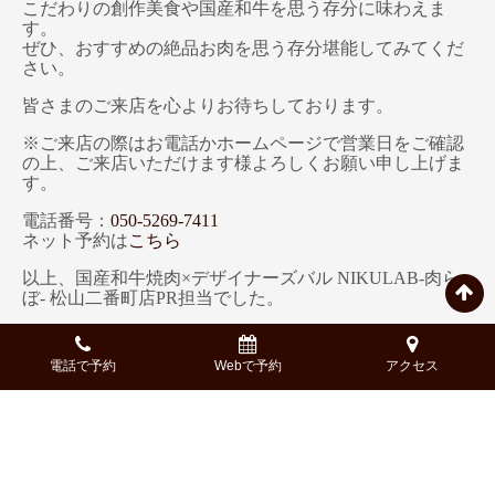
こだわりの創作美食や国産和牛を思う存分に味わえま
す。
ぜひ、おすすめの絶品お肉を思う存分堪能してみてくだ
さい。
皆さまのご来店を心よりお待ちしております。
※ご来店の際はお電話かホームページで営業日をご確認
の上、ご来店いただけます様よろしくお願い申し上げま
す。
電話番号：
050-5269-7411
ネット予約は
こちら
以上、国産和牛焼肉×デザイナーズバル NIKULAB-肉ら
ぼ- 松山二番町店PR担当でした。
※記事中では一部著作権フリーの画像を使用している場
合がございます。
電話で予約
Webで予約
アクセス
※記載している内容、コース構成、金額等、実際と異な
る場合もございます。詳細は、予約時にご確認くださ
い。