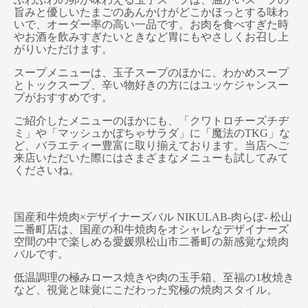
旨みと優しいたまごのあんかけがどこかほっとする味わ
いで、オーダー率の高い一品です。お肉を食べすぎた時
やお酒を飲みすぎたいときなど胃にもやさしくお召し上
がりいただけます。
スープメニューは、玉子スープのほかに、わかめスープ
とトックスープ、辛い物好きの方にはユッケジャンスー
プがおすすめです。
ご紹介したメニューのほかにも、「クワトロチーズチヂ
ミ」や「マッシュかぼちゃサラダ」に「魔法のTKG」な
ど、バラエティー豊富に取り揃えております。当店へご
来店いただいた際にはさまざまなメニューも試してみて
くださいね。
国産和牛焼肉×デザイナーズバル NIKULAB-肉らぼ- 松山
二番町店は、国産の和牛焼肉をオシャレなデザイナーズ
空間の中で楽しめる愛媛県松山市二番町の新感覚な焼肉
バルです。
低温調理の極みロース焼きや肉の玉手箱、至福の1枚焼き
など、視覚と味覚にこだわった究極の焼肉スタイル。