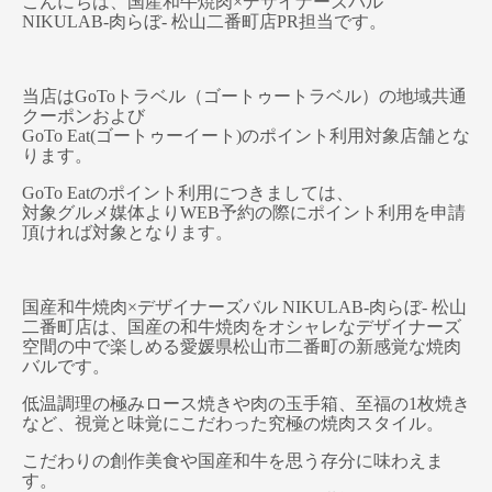
こんにちは、国産和牛焼肉×デザイナーズバル
NIKULAB-肉らぼ- 松山二番町店PR担当です。
当店はGoToトラベル（ゴートゥートラベル）の地域共通
クーポンおよび
GoTo Eat(ゴートゥーイート)のポイント利用対象店舗とな
ります。
GoTo Eatのポイント利用につきましては、
対象グルメ媒体よりWEB予約の際にポイント利用を申請
頂ければ対象となります。
国産和牛焼肉×デザイナーズバル NIKULAB-肉らぼ- 松山
二番町店は、国産の和牛焼肉をオシャレなデザイナーズ
空間の中で楽しめる愛媛県松山市二番町の新感覚な焼肉
バルです。
低温調理の極みロース焼きや肉の玉手箱、至福の1枚焼き
など、視覚と味覚にこだわった究極の焼肉スタイル。
こだわりの創作美食や国産和牛を思う存分に味わえま
す。