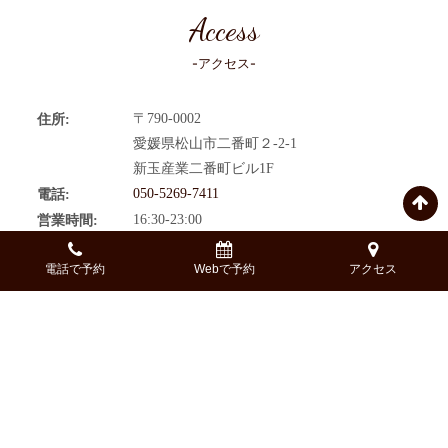
Access
-アクセス-
〒790-0002
住所:
愛媛県松山市二番町２-2-1
新玉産業二番町ビル1F
050-5269-7411
電話:
16:30-23:00
営業時間:
（F.L.O22:00/D.L.O22:30）
伊予鉄道城南線 大街道駅 徒歩5分
アクセス:
電話で予約
Webで予約
アクセス
伊予鉄道城南線 勝山町駅 徒歩8分
年中無休
定休日:
A la Carte
Gallery
Course
Coupon
Drink
Reservation