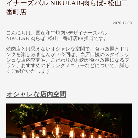
イナーズバル NIKULAB-肉らぼ- 松山二
番町店
2020.12.09
こんにちは、国産和牛焼肉×デザイナーズバル
NIKULAB-肉らぼ- 松山二番町店PR担当です。
焼肉店とは思えないオシャレな空間で、食べ放題とドリ
ンクを楽しみませんか？今回は、当店自慢のスタイリッ
シュな店内空間や、こだわりのお肉が食べ放題になるプ
ラン、おすすめのドリンクメニューなどについて、詳し
くご紹介いたします！
オシャレな店内空間