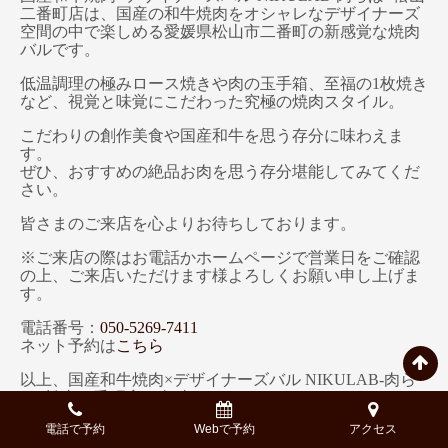
二番町店は、国産の和牛焼肉をオシャレなデザイナーズ
空間の中で楽しめる愛媛県松山市二番町の新感覚な焼肉
バルです。
低温調理の極みロース焼きや肉の玉手箱、至福の1枚焼き
など、視覚と味覚にこだわった究極の焼肉スタイル。
こだわりの創作美食や国産和牛を思う存分に味わえま
す。
ぜひ、おすすめの絶品お肉を思う存分堪能してみてくだ
さい。
皆さまのご来店を心よりお待ちしております。
※ご来店の際はお電話かホームページで営業日をご確認
の上、ご来店いただけます様よろしくお願い申し上げま
す。
電話番号：
050-5269-7411
ネット予約は
こちら
以上、国産和牛焼肉×デザイナーズバル NIKULAB-肉ら
ぼ- 松山二番町店PR担当でした。
電話で予約
Webで予約
アクセス
※記事中では一部著作権フリーの画像を使用している場