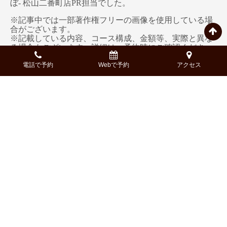
ぼ- 松山二番町店PR担当でした。
※記事中では一部著作権フリーの画像を使用している場
合がございます。
※記載している内容、コース構成、金額等、実際と異な
る場合もございます。詳細は、予約時にご確認くださ
い。
電話で予約
Webで予約
アクセス
Access
-アクセス-
〒790-0002
住所:
愛媛県松山市二番町２-2-1
新玉産業二番町ビル1F
050-5269-7411
電話:
16:30-23:00
営業時間: