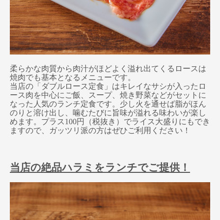
柔らかな肉質から肉汁がほどよく溢れ出てくるロースは
焼肉でも基本となるメニューです。
当店の「
ダブルロース定食
」はキレイなサシが入ったロ
ース肉を中心にご飯、スープ、焼き野菜などがセットに
なった人気のランチ定食です。少し火を通せば脂がほん
のりと溶け出し、噛むたびに旨味が溢れる味わいが楽し
めます。プラス
100
円（税抜き）でライス大盛りにもでき
ますので、ガッツリ派の方はぜひご利用ください！
当店の絶品ハラミをランチでご提供！