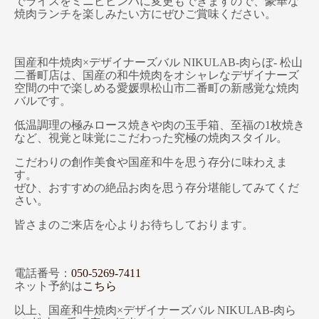
でライスをミニビビンバに変更もできますので、豪華な
焼肉ランチを楽しみたい方にぜひご賞味ください。
国産和牛焼肉×デザイナーズバル NIKULAB-肉らぼ- 松山
二番町店は、国産の和牛焼肉をオシャレなデザイナーズ
空間の中で楽しめる愛媛県松山市二番町の新感覚な焼肉
バルです。
低温調理の極みロース焼きや肉の玉手箱、至福の1枚焼き
など、視覚と味覚にこだわった究極の焼肉スタイル。
こだわりの創作美食や国産和牛を思う存分に味わえま
す。
ぜひ、おすすめの絶品お肉を思う存分堪能してみてくだ
さい。
皆さまのご来店を心よりお待ちしております。
電話番号：
050-5269-7411
ネット予約は
こちら
以上、国産和牛焼肉×デザイナーズバル NIKULAB-肉ら