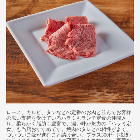
ロース、カルビ、タンなどの定番のお肉と並んでお客様
の広い支持を受けているハラミもランチ定食の仲間入
り。
柔らかく脂肪も豊富で
、
濃い味が魅力の
「ハラミ定
食」も当店おすすめです。焼肉のタレとの相性がよく、
ついついご飯が進むこと請け合い。プラス
300
円（税抜）