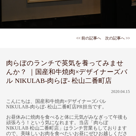
<< 前の記事へ
次の記事へ >>
肉らぼのランチで英気を養ってみませ
んか？ ｜国産和牛焼肉×デザイナーズバ
ル NIKULAB-肉らぼ- 松山二番町店
2020.04.15
こんにちは、国産和牛焼肉×デザイナーズバル
NIKULAB-肉らぼ- 松山二番町店PR担当です。
お昼休みに焼肉を食べると体に元気がみなぎって午後も
頑張ろう！という気になれます。当店「
肉らぼ
NIKULAB
松山二番町店
」はランチ営業もしております
ので、美味しいお肉を食べたいお昼にぜひお越しくださ