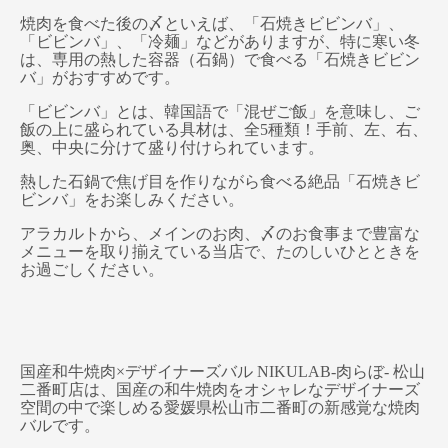
焼肉を食べた後の〆といえば、「石焼きビビンバ」、
「ビビンバ」、「冷麺」などがありますが、特に寒い冬
は、専用の熱した容器（石鍋）で食べる「石焼きビビン
バ」がおすすめです。
「ビビンバ」とは、韓国語で「混ぜご飯」を意味し、ご
飯の上に盛られている具材は、全5種類！手前、左、右、
奥、中央に分けて盛り付けられています。
熱した石鍋で焦げ目を作りながら食べる絶品「石焼きビ
ビンバ」をお楽しみください。
アラカルトから、メインのお肉、〆のお食事まで豊富な
メニューを取り揃えている当店で、たのしいひとときを
お過ごしください。
国産和牛焼肉×デザイナーズバル NIKULAB-肉らぼ- 松山
二番町店は、国産の和牛焼肉をオシャレなデザイナーズ
空間の中で楽しめる愛媛県松山市二番町の新感覚な焼肉
バルです。