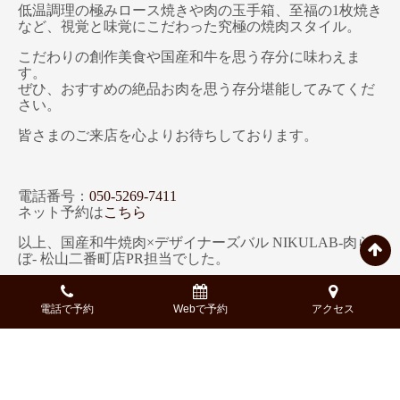
低温調理の極みロース焼きや肉の玉手箱、至福の1枚焼き
など、視覚と味覚にこだわった究極の焼肉スタイル。
こだわりの創作美食や国産和牛を思う存分に味わえま
す。
ぜひ、おすすめの絶品お肉を思う存分堪能してみてくだ
さい。
皆さまのご来店を心よりお待ちしております。
電話番号：
050-5269-7411
ネット予約は
こちら
以上、国産和牛焼肉×デザイナーズバル NIKULAB-肉ら
ぼ- 松山二番町店PR担当でした。
※記事中では一部著作権フリーの画像を使用している場
合がございます。
電話で予約
Webで予約
アクセス
※記載している内容、コース構成、金額等、実際と異な
る場合もございます。詳細は、予約時にご確認くださ
い。