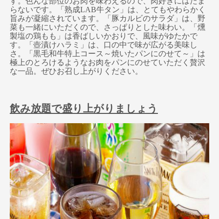
す。色んな部位のお肉を味わえるので、肉好きにはたま
らないです。「熟成LAB牛タン」は、とてもやわらかく
旨みが凝縮されています。「豚カルビのサラダ」は、野
菜も一緒にいただくので、さっぱりとした味わい。「燻
製塩の鶏もも」は香ばしいかおりで、風味がゆたかで
す。「壺漬けハラミ」は、口の中で味が広がる美味し
さ。「黒毛和牛特上コース～焼いたパンにのせて～」は
極上のとろけるようなお肉をパンにのせていただく贅沢
な一品。ぜひお召し上がりください。
飲み放題で盛り上がりましょう