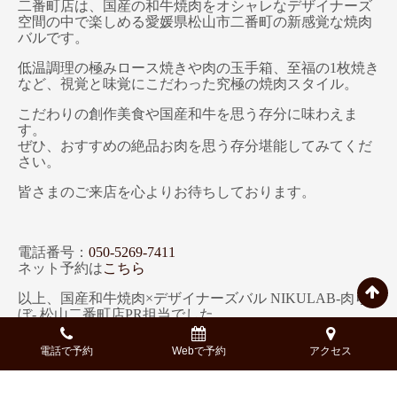
二番町店は、国産の和牛焼肉をオシャレなデザイナーズ
空間の中で楽しめる愛媛県松山市二番町の新感覚な焼肉
バルです。
低温調理の極みロース焼きや肉の玉手箱、至福の1枚焼き
など、視覚と味覚にこだわった究極の焼肉スタイル。
こだわりの創作美食や国産和牛を思う存分に味わえま
す。
ぜひ、おすすめの絶品お肉を思う存分堪能してみてくだ
さい。
皆さまのご来店を心よりお待ちしております。
電話番号：
050-5269-7411
ネット予約は
こちら
以上、国産和牛焼肉×デザイナーズバル NIKULAB-肉ら
ぼ- 松山二番町店PR担当でした。
※記事中では一部著作権フリーの画像を使用している場
電話で予約
Webで予約
アクセス
合がございます。
※記載している内容、コース構成、金額等、実際と異な
る場合もございます。詳細は、予約時にご確認くださ