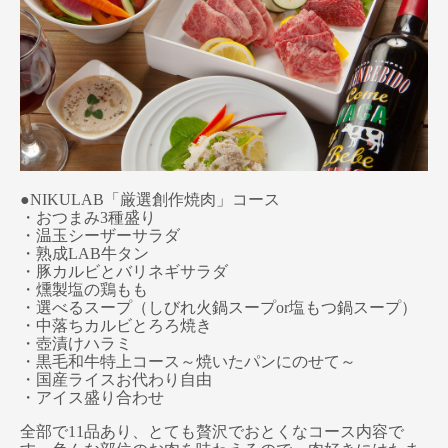
●NIKULAB「厳選創作焼肉」コース
・おつまみ3種盛り
・温玉シーザーサラダ
・熟成LAB牛タン
・豚カルビとバリネギサラダ
・燻製塩の鶏もも
・選べるスープ（しびれ火鍋スープor塩もつ鍋スープ）
・中落ちカルビとろろ焼き
・壺漬けハラミ
・黒毛和牛特上コース～焼いたパンにのせて～
・国産ライスお代わり自由
・アイス盛り合わせ
全部で11品あり、とても贅沢でおとくなコース内容で