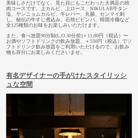
美味しさだけでなく、見た目にもこだわった大満足の焼
肉コースです。上カルビ、上ロース、NIKULAB牛タン
塩、ヤンニョムカルビ、牛レバー、丸腸、センマイ刺
し、秘伝の牛すじ煮込み、石焼ビビンバ、韓国冷麺など
全125種類のお味をお楽しみいただけます。
また、食べ放題90分制(L.O.30分前)＋11,00円（税込）〜
お酒やソフトドリンクの飲み放題、＋550円（税込）でソ
フトドリンク飲み放題をご利用いただけるので、お飲み
物も存分にお楽しみくださいませ。
有名デザイナーの手がけたスタイリッシ
ュな空間