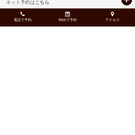
ネット予約は
こちら
以上、国産和牛焼肉×デザイナーズバル NIKULAB-肉ら
ぼ- 松山二番町店PR担当でした。
電話で予約
Webで予約
アクセス
※記事中では一部著作権フリーの画像を使用している場
合がございます。
※記載している内容、コース構成、金額等、実際と異な
る場合もございます。詳細は、予約時にご確認くださ
い。
Access
-アクセス-
〒790-0002
住所:
愛媛県松山市二番町２-2-1
新玉産業二番町ビル1F