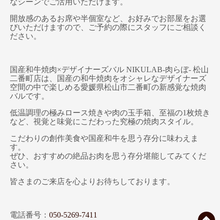
なシーンでご活用いただけます。
開放感のあるお席や半個室など、お好みでお部屋をお選
びいただけますので、ご予約の際にスタッフにご相談く
ださい。
国産和牛焼肉×デザイナーズバル NIKULAB-肉らぼ- 松山
二番町店は、国産の和牛焼肉をオシャレなデザイナーズ
空間の中で楽しめる愛媛県松山市二番町の新感覚な焼肉
バルです。
低温調理の極みロース焼きや肉の玉手箱、至福の1枚焼き
など、視覚と味覚にこだわった究極の焼肉スタイル。
こだわりの創作美食や国産和牛を思う存分に味わえま
す。
ぜひ、おすすめの絶品お肉を思う存分堪能してみてくだ
さい。
皆さまのご来店を心よりお待ちしております。
電話番号：
050-5269-7411