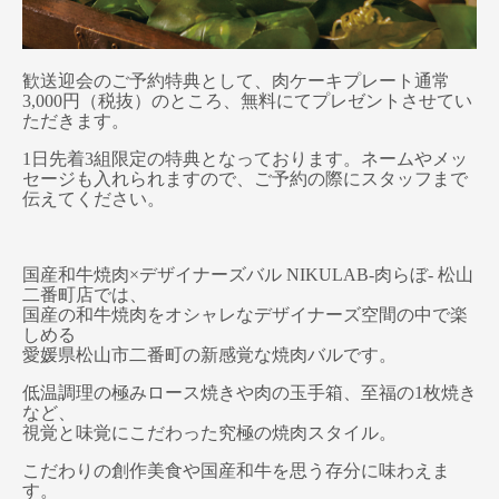
歓送迎会のご予約特典として、肉ケーキプレート通常
3,000円（税抜）のところ、無料にてプレゼントさせてい
ただきます。
1日先着3組限定の特典となっております。ネームやメッ
セージも入れられますので、ご予約の際にスタッフまで
伝えてください。
国産和牛焼肉×デザイナーズバル NIKULAB-肉らぼ- 松山
二番町店では、
国産の和牛焼肉をオシャレなデザイナーズ空間の中で楽
しめる
愛媛県松山市二番町の新感覚な焼肉バルです。
低温調理の極みロース焼きや肉の玉手箱、至福の1枚焼き
など、
視覚と味覚にこだわった究極の焼肉スタイル。
こだわりの創作美食や国産和牛を思う存分に味わえま
す。