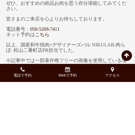
ぜひ、おすすめの絶品お肉を思う存分堪能してみてくだ
さい。
皆さまのご来店を心よりお待ちしております。
電話番号：
050-5269-7411
ネット予約は
こちら
以上、国産和牛焼肉×デザイナーズバル NIKULAB-肉ら
ぼ- 松山二番町店PR担当でした。
※記事中では一部著作権フリーの画像を使用している場
合がございます。
電話で予約
Webで予約
アクセス
※コースに関しましては、内容、構成が一部異なる場合
がございます。詳細は、予約時にご確認ください。
Access
-アクセス-