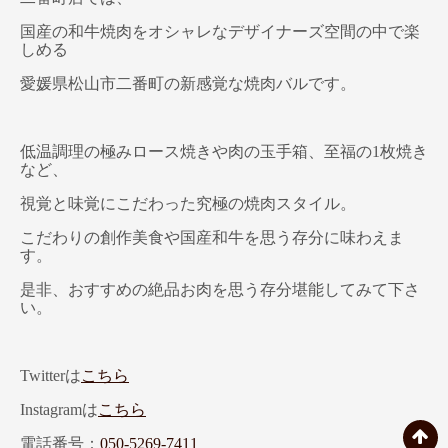
国産の和牛焼肉をオシャレなデザイナーズ空間の中で楽
しめる
愛媛県松山市二番町の新感覚な焼肉バルです。
低温調理の極みロース焼きや肉の玉手箱、至福の1枚焼き
など、
視覚と味覚にこだわった究極の焼肉スタイル。
こだわりの創作美食や国産和牛を思う存分に味わえま
す。
是非、おすすめの絶品お肉を思う存分堪能してみて下さ
い。
Twitterは
こちら
Instagramは
こちら
電話番号：
050-5269-7411