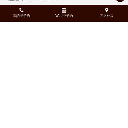
以上、国産和牛焼肉×デザイナーズバル NIKULAB-肉ら
ぼ- 松山二番町店PR担当でした。
電話で予約
Webで予約
アクセス
※記事中では一部著作権フリーの画像を使用している場
合がございます。
※コースに関しましては、内容、構成が一部異なる場合
がございます。詳細は、予約時にご確認ください。
Access
-アクセス-
〒790-0002
住所:
愛媛県松山市二番町２-2-1
新玉産業二番町ビル1F