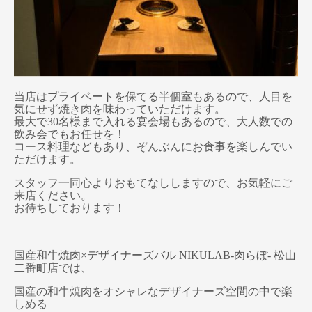
当店はプライベートを保てる半個室もあるので、人目を
気にせず焼き肉を味わっていただけます。
最大で30名様まで入れる宴会場もあるので、大人数での
飲み会でもお任せを！
コース料理などもあり、ぞんぶんにお食事を楽しんでい
ただけます。
スタッフ一同心よりおもてなししますので、お気軽にご
来店ください。
お待ちしております！
国産和牛焼肉×デザイナーズバル NIKULAB-肉らぼ- 松山
二番町店では、
国産の和牛焼肉をオシャレなデザイナーズ空間の中で楽
しめる