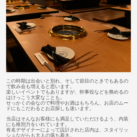
この時期は出会いと別れ、そして節目のときでもあるの
で飲み会も増えると思います。
楽しいイベントでもありますが、幹事役などを務めるの
はけっこう大変なことも。
せっかくの会なので料理やお酒はもちろん、お店のムー
ドにもこだわるとお店探しも迷います。
当店はそんなお客様にも満足していただけるよう、内装
にも格別力をいれています。
有名デザイナーによって設計された店内は、スタイリッ
シュながらも大人の落ち着き。