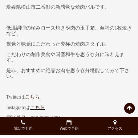
愛媛県松山市二番町の新感覚な焼肉バルです。
低温調理の極みロース焼きや肉の玉手箱、至福の1枚焼き
など、
視覚と味覚にこだわった究極の焼肉スタイル。
こだわりの創作美食や国産和牛を思う存分に味わえま
す。
是非、おすすめの絶品お肉を思う存分堪能してみて下さ
い。
Twitterは
こちら
Instagramは
こちら
電話番号：050-7300-0521
以上、国産和牛焼肉×デザイナーズバル NIKULAB-肉ら
電話で予約
Webで予約
アクセス
ぼ- 松山二番町店PR担当でした。