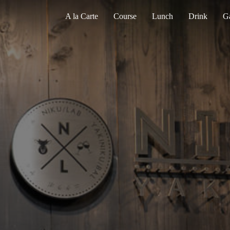
A la Carte
Course
Lunch
Drink
Ga