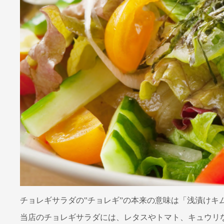
チョレギサラダの‟チョレギ”の本来の意味は「浅漬け
当店のチョレギサラダには、レタスやトマト、キュウリ