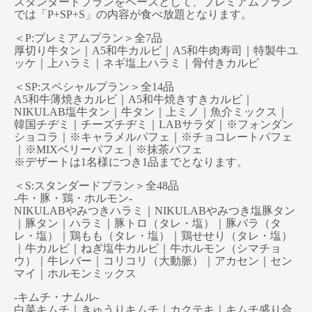
スタンダードプランをベースとして、プレミアムプラン
では「P+SP+S」の内容が食べ放題となります。
＜P:プレミアムプラン＞全7品
厚切り牛タン｜A5和牛カルビ｜A5和牛肉寿司｜特製牛ユ
ッケ｜上ハラミ｜ネギ塩上ハラミ｜骨付きカルビ
＜SP:スペシャルプラン＞全14品
A5和牛薄焼きカルビ｜A5和牛焼きすきカルビ｜
NIKULAB塩牛タン｜牛タン｜上ミノ｜魚介ミックス｜
韓国チヂミ｜チーズチヂミ｜LABサラダ｜※フォンダン
ショコラ｜※キャラメルパフェ｜※チョコレートパフェ
｜※MIXベリーパフェ｜※抹茶パフェ
※デザートは1名様につき1品までとなります。
＜S:スタンダードプラン＞全48品
-牛・豚・鶏・ホルモン-
NIKULABやみつきハラミ｜NIKULABやみつき塩豚タン
｜豚タン｜ハラミ｜豚トロ（タレ・塩）｜豚バラ（タ
レ・塩）｜鶏もも（タレ・塩）｜鶏せせり（タレ・塩）
｜牛カルビ｜ねぎ塩牛カルビ｜牛ホルモン（シマチョ
ウ）｜牛レバー｜コリコリ（大動脈）｜アカセン｜セン
マイ｜ホルモンミックス
-キムチ・ナムル-
白菜キムチ｜きゅうりキムチ｜カクテキ｜キムチ盛り合