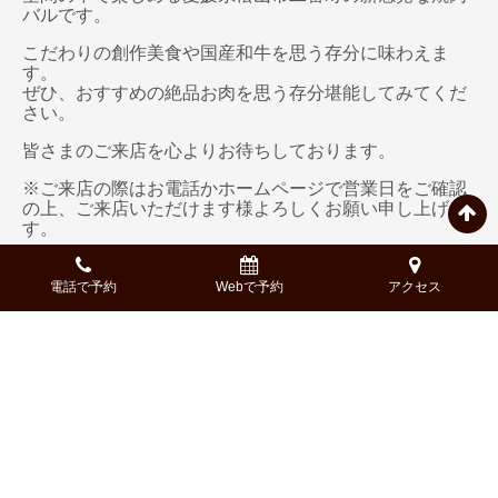
バルです。
こだわりの創作美食や国産和牛を思う存分に味わえま
す。
ぜひ、おすすめの絶品お肉を思う存分堪能してみてくだ
さい。
皆さまのご来店を心よりお待ちしております。
※ご来店の際はお電話かホームページで営業日をご確認
の上、ご来店いただけます様よろしくお願い申し上げま
す。
電話番号：
050-5269-7411
ネット予約は
こちら
電話で予約
Webで予約
アクセス
以上、国産和牛焼肉×デザイナーズバル NIKULAB-肉ら
ぼ- 松山二番町店PR担当でした。
※記事中では一部著作権フリーの画像を使用している場
合がございます。
※記載している内容、コース構成、金額等、実際と異な
る場合もございます。詳細は、予約時にご確認くださ
い。