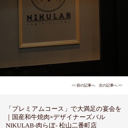
<< 前の記事へ
次の記事へ >>
「プレミアムコース」で大満足の宴会を
｜国産和牛焼肉×デザイナーズバル
NIKULAB-肉らぼ- 松山二番町店