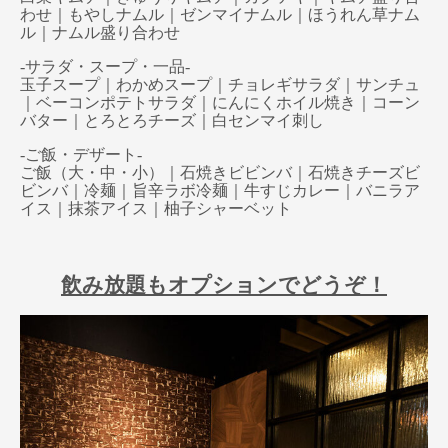
わせ｜もやしナムル｜ゼンマイナムル｜ほうれん草ナム
ル｜ナムル盛り合わせ
-サラダ・スープ・一品-
玉子スープ｜わかめスープ｜チョレギサラダ｜サンチュ
｜ベーコンポテトサラダ｜にんにくホイル焼き｜コーン
バター｜とろとろチーズ｜白センマイ刺し
-ご飯・デザート-
ご飯（大・中・小）｜石焼きビビンバ｜石焼きチーズビ
ビンバ｜冷麺｜旨辛ラボ冷麺｜牛すじカレー｜バニラア
イス｜抹茶アイス｜柚子シャーベット
飲み放題もオプションでどうぞ！