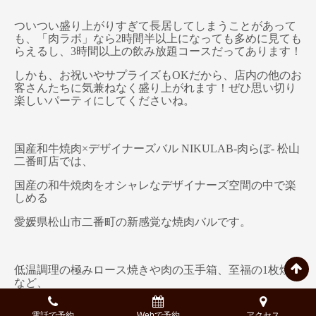
ついつい盛り上がりすぎて長居してしまうことがあって
も、「肉ラボ」なら2時間半以上になっても多めに見ても
らえるし、3時間以上の飲み放題コースだってあります！
しかも、お祝いやサプライズもOKだから、店内の他のお
客さんたちに気兼ねなく盛り上がれます！ぜひ思い切り
楽しいパーティにしてくださいね。
国産和牛焼肉×デザイナーズバル NIKULAB-肉らぼ- 松山
二番町店では、
国産の和牛焼肉をオシャレなデザイナーズ空間の中で楽
しめる
愛媛県松山市二番町の新感覚な焼肉バルです。
低温調理の極みロース焼きや肉の玉手箱、至福の1枚焼き
など、
視覚と味覚にこだわった究極の焼肉スタイル。
電話で予約
Webで予約
アクセス