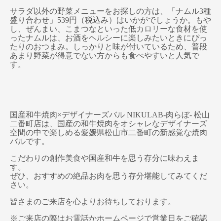
サラダ以外の野菜メニューをお探しの方は、「ナムル3種
盛り合わせ」539円（税込み）はいかがでしょうか。もや
し、ぜんまい、こまつなといった低カロリーな食材を使
ったナムルは、お酒をヘルシーに楽しみたいときにぴっ
たりのおつまみ。しっかりと味が付いているため、普段
あまり野菜が得意でない方からも食べやすいと人気で
す。
国産和牛焼肉×デザイナーズバル NIKULAB-肉らぼ- 松山
二番町店は、国産の和牛焼肉をオシャレなデザイナーズ
空間の中で楽しめる愛媛県松山市二番町の新感覚な焼肉
バルです。
こだわりの創作美食や国産和牛を思う存分に味わえま
す。
ぜひ、おすすめの絶品お肉を思う存分堪能してみてくだ
さい。
皆さまのご来店を心よりお待ちしております。
※ご来店の際はお電話かホームページで営業日をご確認