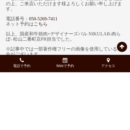
の上、ご来店いただけます様よろしくお願い申し上げま
す。
電話番号：
050-5269-7411
ネット予約は
こちら
以上、国産和牛焼肉×デザイナーズバル NIKULAB-肉ら
ぼ- 松山二番町店PR担当でした。
※記事中では一部著作権フリーの画像を使用している場
合がございます。
※記載している内容、コース構成、金額等、実際と異な
る場合もございます。詳細は、予約時にご確認くださ
電話で予約
Webで予約
アクセス
い。
Access
-アクセス-