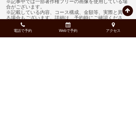
※記事中では一部著作権フリーの画像を使用している場
合がございます。
※記載している内容、コース構成、金額等、実際と異な
る場合もございます。詳細は、予約時にご確認くださ
い。
電話で予約
Webで予約
アクセス
Access
-アクセス-
〒790-0002
住所:
愛媛県松山市二番町２-2-1
新玉産業二番町ビル1F
050-5269-7411
電話:
16:30-23:00
営業時間:
（F.L.O22:00/D.L.O22:30）