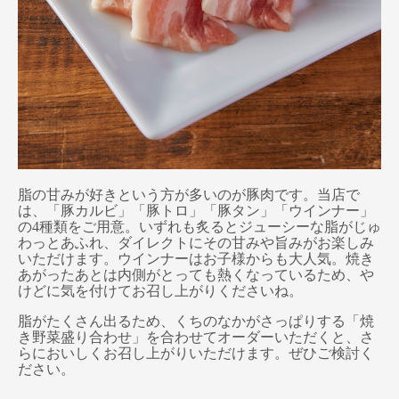
脂の甘みが好きという方が多いのが豚肉です。当店で
は、「豚カルビ」「豚トロ」「豚タン」「ウインナー」
の4種類をご用意。いずれも炙るとジューシーな脂がじゅ
わっとあふれ、ダイレクトにその甘みや旨みがお楽しみ
いただけます。ウインナーはお子様からも大人気。焼き
あがったあとは内側がとっても熱くなっているため、や
けどに気を付けてお召し上がりくださいね。
脂がたくさん出るため、くちのなかがさっぱりする「焼
き野菜盛り合わせ」を合わせてオーダーいただくと、さ
らにおいしくお召し上がりいただけます。ぜひご検討く
ださい。