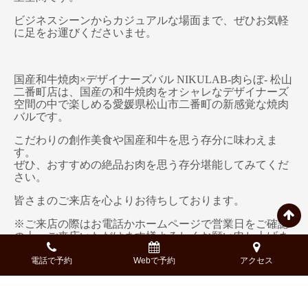
ビジネスシーンからカジュアルな場面まで、ぜひお気軽
に足をお運びくださいませ。
国産和牛焼肉×デザイナーズバル NIKULAB-肉らぼ- 松山
二番町店は、国産の和牛焼肉をオシャレなデザイナーズ
空間の中で楽しめる愛媛県松山市二番町の新感覚な焼肉
バルです。
こだわりの創作美食や国産和牛を思う存分に味わえま
す。
ぜひ、おすすめの絶品お肉を思う存分堪能してみてくだ
さい。
皆さまのご来店を心よりお待ちしております。
※ご来店の際はお電話かホームページで営業日をご確認
の上、ご来店いただけます様よろしくお願い申し上げま
す。
電話で予約
Webで予約
アクセス
電話番号：
050-5269-7411
ネット予約は
こちら
以上、国産和牛焼肉×デザイナーズバル NIKULAB-肉ら