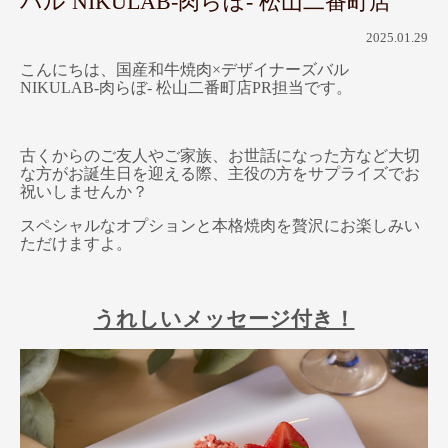
バル NIKULAB-肉らぼ- 松山二番町店
2025.01.29
こんにちは、国産和牛焼肉×デザイナーズバル
NIKULAB-肉らぼ- 松山二番町店PR担当です。
古くからのご友人やご家族、お世話になった方など大切
な方がお誕生日を迎える際、主役の方をサプライズでお
祝いしませんか？
スペシャルなオプションと本格焼肉を贅沢にお楽しみい
ただけますよ。
うれしいメッセージ付き！