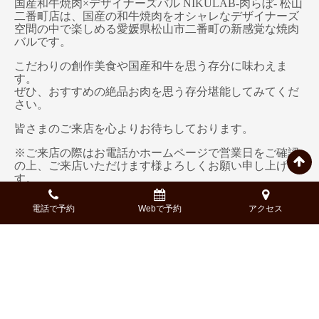
国産和牛焼肉×デザイナーズバル NIKULAB-肉らぼ- 松山
二番町店は、国産の和牛焼肉をオシャレなデザイナーズ
空間の中で楽しめる愛媛県松山市二番町の新感覚な焼肉
バルです。
こだわりの創作美食や国産和牛を思う存分に味わえま
す。
ぜひ、おすすめの絶品お肉を思う存分堪能してみてくだ
さい。
皆さまのご来店を心よりお待ちしております。
※ご来店の際はお電話かホームページで営業日をご確認
の上、ご来店いただけます様よろしくお願い申し上げま
す。
電話番号：
050-5269-7411
電話で予約
Webで予約
アクセス
ネット予約は
こちら
以上、国産和牛焼肉×デザイナーズバル NIKULAB-肉ら
ぼ- 松山二番町店PR担当でした。
※記事中では一部著作権フリーの画像を使用している場
合がございます。
※記載している内容、コース構成、金額等、実際と異な
る場合もございます。詳細は、予約時にご確認くださ