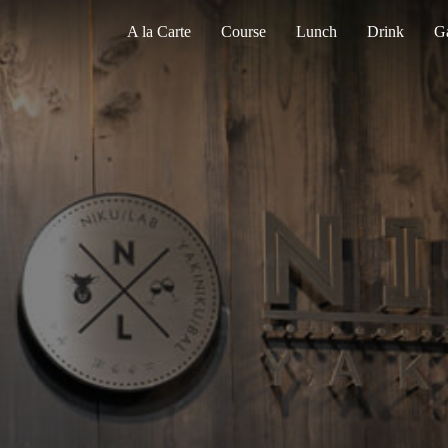
A la Carte
Course
Lunch
Drink
Ga