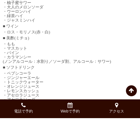
・柚子蜜サワー
・大人のメロンソーダ
・ウーロンハイ
・緑茶ハイ
・ジャスミンハイ
■ ワイン
・ロス・モリノス(赤・白)
■ 美酢(ミチョ)
・もも
・マスカット
・パイン
・カラマンシー
(ノンアルコール：水割り／ソーダ割、アルコール：サワー)
■ ソフトドリンク
・ペプシコーラ
・ジンジャーエール
・トニックウォーター
・オレンジジュース
・レモンスカッシュ
・アセロラジュース
・アセロラソーダ
・カルピス
・カルピスソーダ
電話で予約
Webで予約
アクセス
・烏龍茶
・緑茶
・ジャスミン茶
＝2時間飲み放題【Sプラン】＝
2,200円（税込）
＜Aプランに+550円＞
Aプランに以下のドリンクが追加！