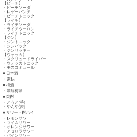
【ピーチ】
・ピーチソーダ
・レゲーパンチ
・ピーチトニック
【ライチ】
・ライチソーダ
・ライチウーロン
・ライチトニック
【ジン】
・ジントニック
・ジンバック
・ジンリッキー
【ウォッカ】
・スクリュードライバー
・ウォッカトニック
・モスコミュール
■ 日本酒
・豪快
■ 梅酒
・濃醇梅酒
■ 焼酎
・とうと(芋)
・やんや(麦)
■ サワー・酎ハイ
・レモンサワー
・ライムサワー
・オレンジサワー
・アセロラサワー
・パインサワー