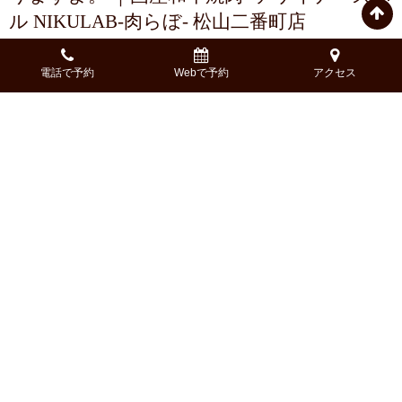
ル NIKULAB-肉らぼ- 松山二番町店
電話で予約
Webで予約
アクセス
2018.12.28
大人気の韓国料理が食べられますよ！ ｜国
産和牛焼肉×デザイナーズバル NIKULAB-肉
らぼ- 松山二番町店
2018.12.26
リーズナブルなのにゴージャス！焼肉食べ
放題が凄すぎる！ ｜国産和牛焼肉×デザイナ
ーズバル NIKULAB-肉らぼ- 松山二番町店